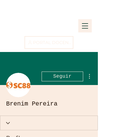
PORTAL DOCENTE
Más acciones
Seguir
Brenim Pereira