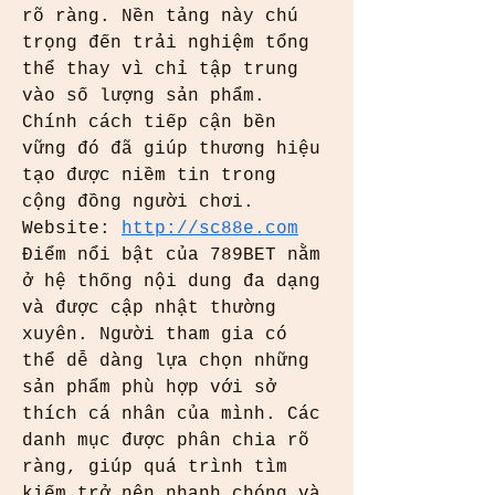
rõ ràng. Nền tảng này chú 
trọng đến trải nghiệm tổng 
thể thay vì chỉ tập trung 
vào số lượng sản phẩm. 
Chính cách tiếp cận bền 
vững đó đã giúp thương hiệu 
tạo được niềm tin trong 
cộng đồng người chơi.
Website: 
http://sc88e.com
Điểm nổi bật của 789BET nằm 
ở hệ thống nội dung đa dạng 
và được cập nhật thường 
xuyên. Người tham gia có 
thể dễ dàng lựa chọn những 
sản phẩm phù hợp với sở 
thích cá nhân của mình. Các 
danh mục được phân chia rõ 
ràng, giúp quá trình tìm 
kiếm trở nên nhanh chóng và 