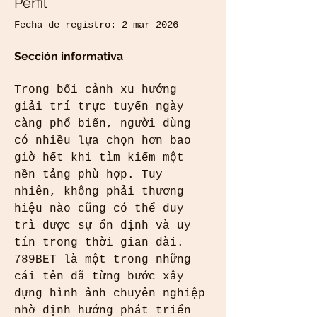
Perfil
Fecha de registro: 2 mar 2026
Sección informativa
Trong bối cảnh xu hướng 
giải trí trực tuyến ngày 
càng phổ biến, người dùng 
có nhiều lựa chọn hơn bao 
giờ hết khi tìm kiếm một 
nền tảng phù hợp. Tuy 
nhiên, không phải thương 
hiệu nào cũng có thể duy 
trì được sự ổn định và uy 
tín trong thời gian dài. 
789BET là một trong những 
cái tên đã từng bước xây 
dựng hình ảnh chuyên nghiệp 
nhờ định hướng phát triển 