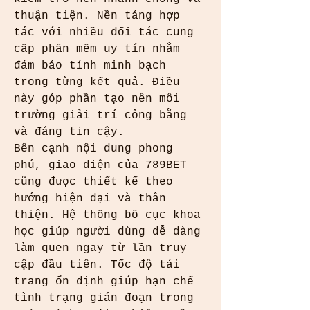
thuận tiện. Nền tảng hợp 
tác với nhiều đối tác cung 
cấp phần mềm uy tín nhằm 
đảm bảo tính minh bạch 
trong từng kết quả. Điều 
này góp phần tạo nên môi 
trường giải trí công bằng 
và đáng tin cậy.
Bên cạnh nội dung phong 
phú, giao diện của 789BET 
cũng được thiết kế theo 
hướng hiện đại và thân 
thiện. Hệ thống bố cục khoa 
học giúp người dùng dễ dàng 
làm quen ngay từ lần truy 
cập đầu tiên. Tốc độ tải 
trang ổn định giúp hạn chế 
tình trạng gián đoạn trong 