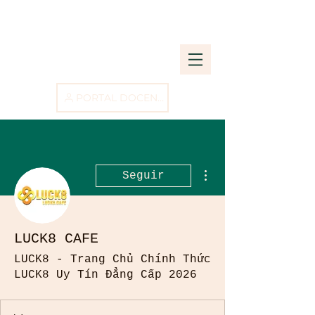
PORTAL DOCENTE
Más acciones
Seguir
LUCK8 CAFE
LUCK8 - Trang Chủ Chính Thức
LUCK8 Uy Tín Đẳng Cấp 2026