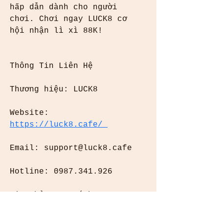
hấp dẫn dành cho người 
chơi. Chơi ngay LUCK8 cơ 
hội nhận lì xì 88K!
Thông Tin Liên Hệ
Thương hiệu: LUCK8
Website: 
https://luck8.cafe/ 
Email: support@luck8.cafe
Hotline: 0987.341.926
Địa chỉ: 306 Cách Mạng 
Tháng Tám, Phường 9, Quận 
3, Thành phố Hồ Chí Minh, 