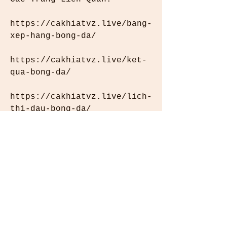
https://cakhiatvz.live/bang-
xep-hang-bong-da/ 
https://cakhiatvz.live/ket-
qua-bong-da/ 
https://cakhiatvz.live/lich-
thi-dau-bong-da/ 
https://cakhiatvz.live/ty-
le-keo-bong-da/ 
https://cakhiatvz.live/livec
ore/ 
Email : 
cakhiatvz.live@gmail.com