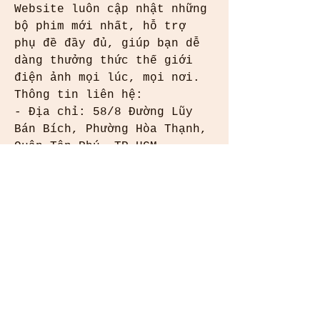
Website luôn cập nhật những 
bộ phim mới nhất, hỗ trợ 
phụ đề đầy đủ, giúp bạn dễ 
dàng thưởng thức thế giới 
điện ảnh mọi lúc, mọi nơi.
Thông tin liên hệ:
- Địa chỉ: 58/8 Đường Lũy 
Bán Bích, Phường Hòa Thạnh, 
Quận Tân Phú, TP.HCM
- Email: 
phimhayokcom@gmail.com
- Website: 
https://phimhayok.com/
- Hotline: 0908.234.853
Tag: #phimhayokcom #phimhay 
#phimhayok #xemphimonline 
#phimkhongquangcao #fullhd