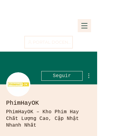
PORTAL DOCENTE
Más acciones
Seguir
PhimHayOK
PhimHayOK – Kho Phim Hay
Chất Lượng Cao, Cập Nhật
Nhanh Nhất