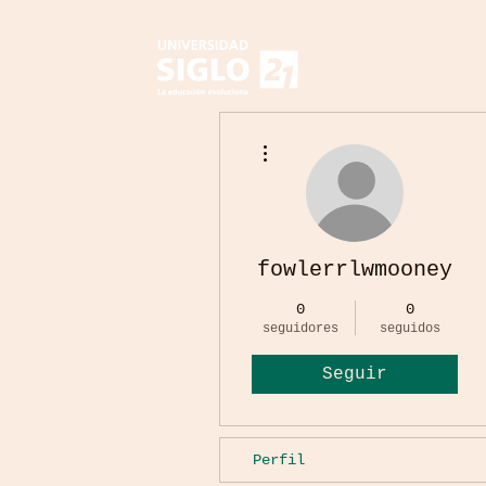
Más acciones
fowlerrlwmooney
0
0
seguidores
seguidos
Seguir
Perfil