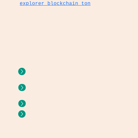
explorer blockchain ton
CAMPUS VIRTUAL
E
UNIVERSIDAD INTERNA
PORTAL DOCENTE
SAM/ CANVAS