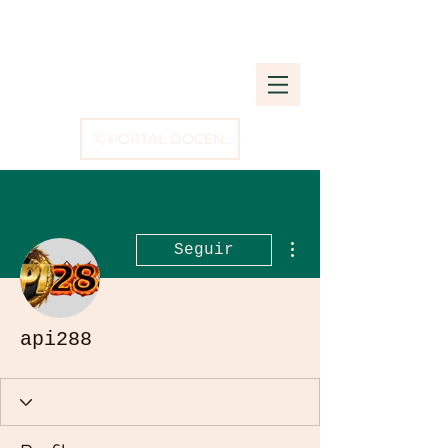
PORTAL DOCENTE
Más acciones
Seguir
api288