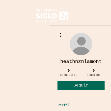
Más acciones
heathnznlamont
0
0
seguidores
seguidos
Seguir
Perfil