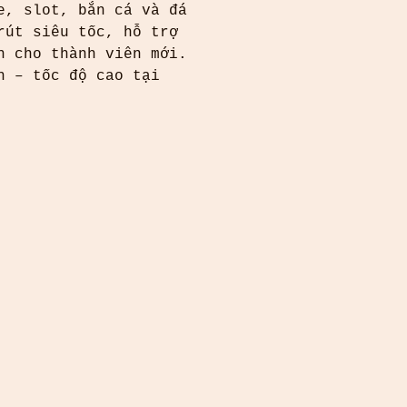
, slot, bắn cá và đá 
út siêu tốc, hỗ trợ 
 cho thành viên mới. 
 – tốc độ cao tại 