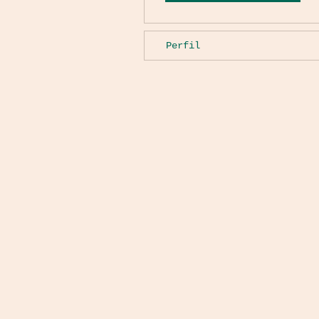
Perfil