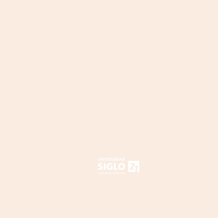
Bienvenidos a
LA NUBE DOCENT