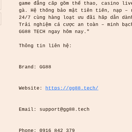
game đẳng cấp gồm thể thao, casino live
gà. Hệ thống bảo mật tiên tiến, nạp – r
24/7 cùng hàng loạt ưu đãi hấp dẫn dành
Trải nghiệm cá cược an toàn – minh bạch
GG88 TECH ngay hôm nay."
Thông tin liên hệ:
Brand: GG88
Website: 
https://gg88.tech/
Email: support@gg88.tech
Phone: 0916 842 379