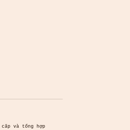
PORTAL DOCENTE
 cấp và tổng hợp 