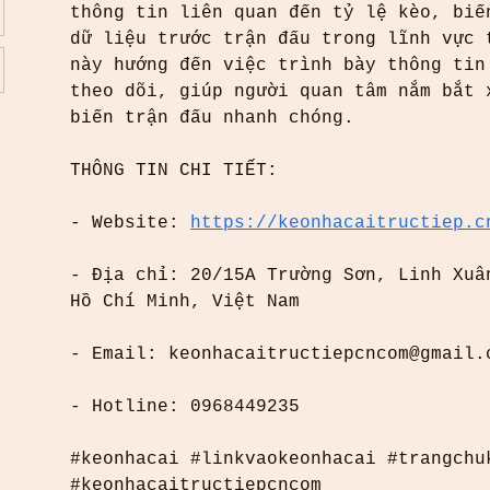
thông tin liên quan đến tỷ lệ kèo, biế
dữ liệu trước trận đấu trong lĩnh vực 
này hướng đến việc trình bày thông tin
theo dõi, giúp người quan tâm nắm bắt 
biến trận đấu nhanh chóng.
THÔNG TIN CHI TIẾT: 
- Website: 
https://keonhacaitructiep.c
- Địa chỉ: 20/15A Trường Sơn, Linh Xuâ
Hồ Chí Minh, Việt Nam
- Email: keonhacaitructiepcncom@gmail.
- Hotline: 0968449235
#keonhacai #linkvaokeonhacai #trangchu
#keonhacaitructiepcncom