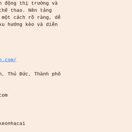
n động thị trường và 
thể thao. Nền tảng 
 một cách rõ ràng, dễ 
xu hướng kèo và diễn 
n.com/
n, Thủ Đức, Thành phố 
com
keonhacai 