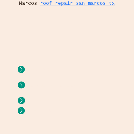
Marcos 
roof repair san marcos tx
CAMPUS VIRTUAL
E
UNIVERSIDAD INTERNA
PORTAL DOCENTE
SAM/ CANVAS