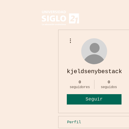
Más acciones
kjeldsenybestack
0
0
seguidores
seguidos
Seguir
Perfil