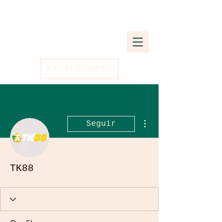
PORTAL DOCENTE
Más acciones
Seguir
TK88