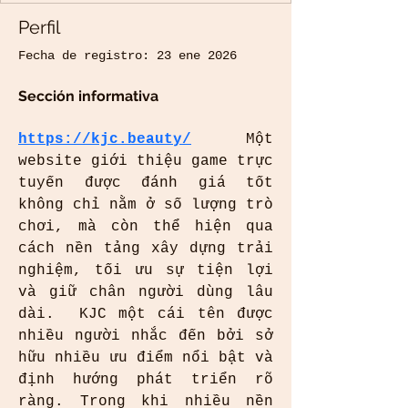
Perfil
Fecha de registro: 23 ene 2026
Sección informativa
https://kjc.beauty/
 Một 
website giới thiệu game trực 
tuyến được đánh giá tốt 
không chỉ nằm ở số lượng trò 
chơi, mà còn thể hiện qua 
cách nền tảng xây dựng trải 
nghiệm, tối ưu sự tiện lợi 
và giữ chân người dùng lâu 
dài. 
KJC một cái tên được 
nhiều người nhắc đến bởi sở 
hữu nhiều ưu điểm nổi bật và 
định hướng phát triển rõ 
ràng. Trong khi nhiều nền 