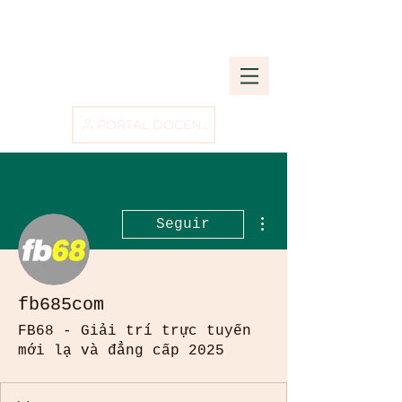
PORTAL DOCENTE
Más acciones
Seguir
fb685com
FB68 - Giải trí trực tuyến
mới lạ và đẳng cấp 2025