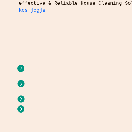
effective & Reliable House Cleaning So
kos jogja
CAMPUS VIRTUAL
E
UNIVERSIDAD INTERNA
PORTAL DOCENTE
SAM/ CANVAS