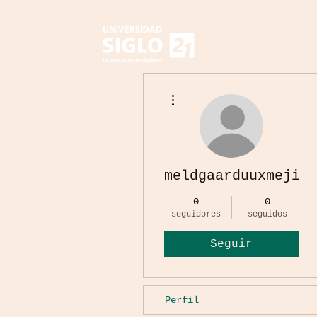
Más acciones
meldgaarduuxmejia
0
0
seguidores
seguidos
Seguir
Perfil