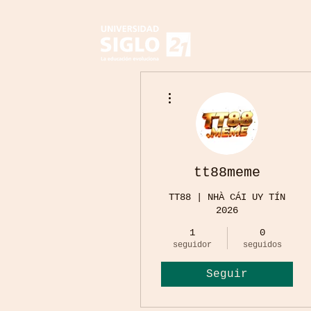
Más acciones
tt88meme
TT88 | NHÀ CÁI UY TÍN
2026
1
0
seguidor
seguidos
Seguir