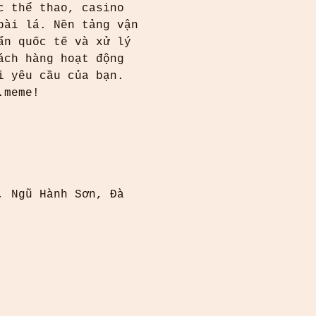
c thể thao, casino 
bài lá. Nền tảng vận 
ẩn quốc tế và xử lý 
ách hàng hoạt động 
i yêu cầu của bạn. 
.meme!
, Ngũ Hành Sơn, Đà 