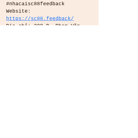
#nhacaisc88feedback
Website: 
https://sc88.feedback/
Địa chỉ: 200 Đ. Phạm Văn 
Đồng, Hiệp Bình Chánh, Thủ 
Đức, Thành phố Hồ Chí Minh, 
Việt Nam
SĐT: 0945182394
Email: 
sc88feedback@gmail.com