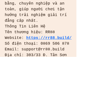
bằng, chuyên nghiệp và an 
toàn, giúp người chơi tận 
hưởng trải nghiệm giải trí 
đẳng cấp nhất.
Thông Tin Liên Hệ
Tên thương hiệu: RR88
Website: 
https://rr88.build/
Số điện thoại: 0869 506 878
Email: support@rr88.build
Địa chỉ: 303/33 Đ. Tân Sơn 
Nhì, Tân Sơn Nhì, Tân Phú, 
Hồ Chí Minh, Việt Nam
Zipcode: 700000
Hashtag #rr88 #rr88build 
#rr88_link #rr888 
#rr88_casino #rr88_linh 
#rr88333 #rr8811 #rr88vip 
#rr88bet #rr88_dang_nhap 
#trang_chu_rr88