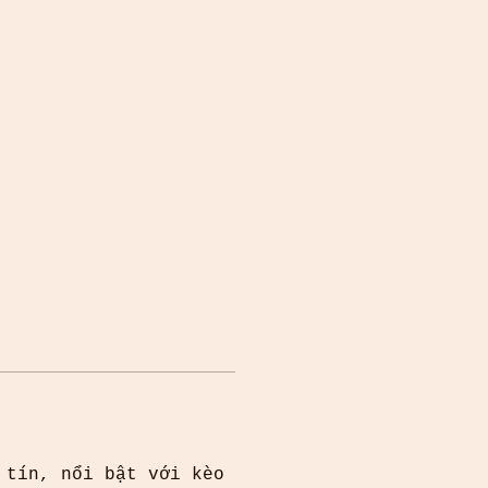
PORTAL DOCENTE
 tín, nổi bật với kèo 