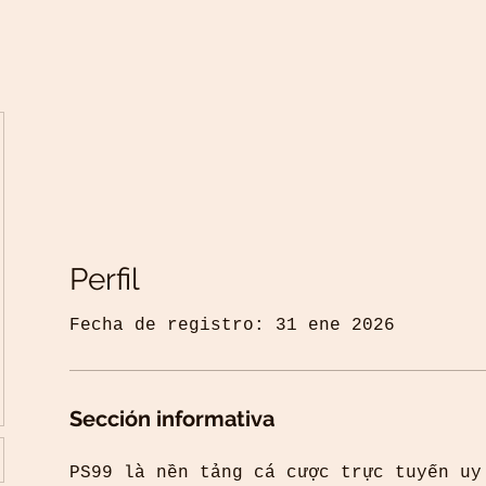
Perfil
Fecha de registro: 31 ene 2026
Sección informativa
PS99 là nền tảng cá cược trực tuyến uy