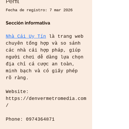
Perfil
Fecha de registro: 7 mar 2026
Sección informativa
Nhà Cái Uy Tín
 là trang web 
chuyên tổng hợp và so sánh 
các nhà cái hợp pháp, giúp 
người chơi dễ dàng lựa chọn 
địa chỉ cá cược an toàn, 
minh bạch và có giấy phép 
rõ ràng.
Website: 
https://denvermetromedia.com
/
Phone: 0974364871