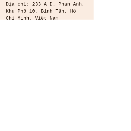
Địa chỉ: 233 A Đ. Phan Anh, 
Khu Phố 10, Bình Tân, Hồ 
Chí Minh, Việt Nam
Email: 
giaimanhacaijpn@gmail.com
Tags: #nhacaiuytin 
#nha_cai_uy_tin