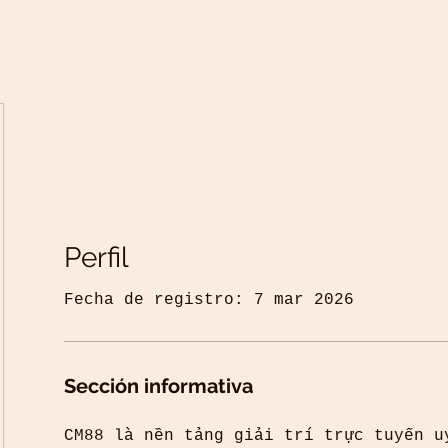
Perfil
Fecha de registro: 7 mar 2026
Sección informativa
CM88 là nền tảng giải trí trực tuyến u