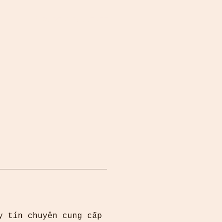
PORTAL DOCENTE
y tín chuyên cung cấp 