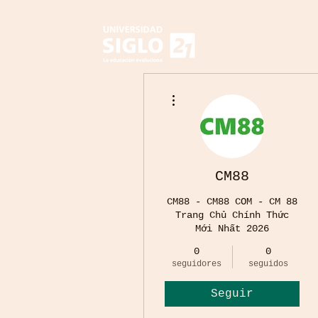
Más acciones
CM88
CM88 - CM88 COM - CM 88
Trang Chủ Chính Thức
Mới Nhất 2026
0
0
seguidores
seguidos
Seguir