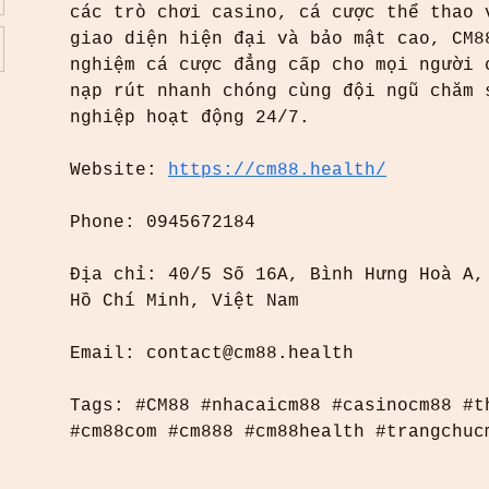
các trò chơi casino, cá cược thể thao 
giao diện hiện đại và bảo mật cao, CM8
nghiệm cá cược đẳng cấp cho mọi người 
nạp rút nhanh chóng cùng đội ngũ chăm 
nghiệp hoạt động 24/7.
Website: 
https://cm88.health/
Phone: 0945672184
Địa chỉ: 40/5 Số 16A, Bình Hưng Hoà A,
Hồ Chí Minh, Việt Nam
Email: contact@cm88.health
Tags: #CM88 #nhacaicm88 #casinocm88 #t
#cm88com #cm888 #cm88health #trangchuc