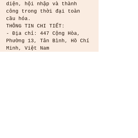
diện, hội nhập và thành 
công trong thời đại toàn 
cầu hóa.
THÔNG TIN CHI TIẾT:
- Địa chỉ: 447 Cộng Hòa, 
Phường 13, Tân Bình, Hồ Chí 
Minh, Việt Nam
- SĐT: 0903829174
- EMail: contact@kjc.beauty
- Website: 
https://kjc.beauty/
#kjc, #trangchukjc, 
#lienminhkjc, #kjcmm88, 
#kjcxx88, #kjcrr88, 
#tapdoankjc