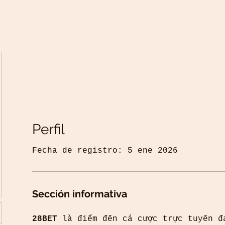
Perfil
Fecha de registro: 5 ene 2026
Sección informativa
28BET
 là điểm đến cá cược trực tuyến đ