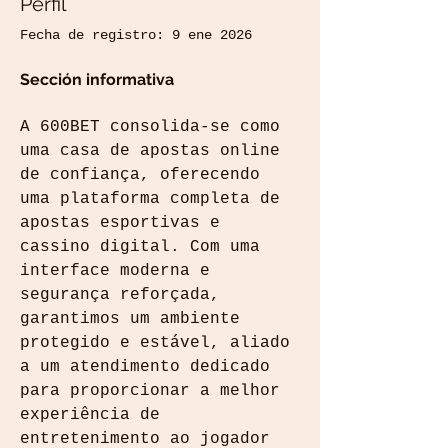
Perfil
Fecha de registro: 9 ene 2026
Sección informativa
A 600BET consolida-se como 
uma casa de apostas online 
de confiança, oferecendo 
uma plataforma completa de 
apostas esportivas e 
cassino digital. Com uma 
interface moderna e 
segurança reforçada, 
garantimos um ambiente 
protegido e estável, aliado 
a um atendimento dedicado 
para proporcionar a melhor 
experiência de 
entretenimento ao jogador 