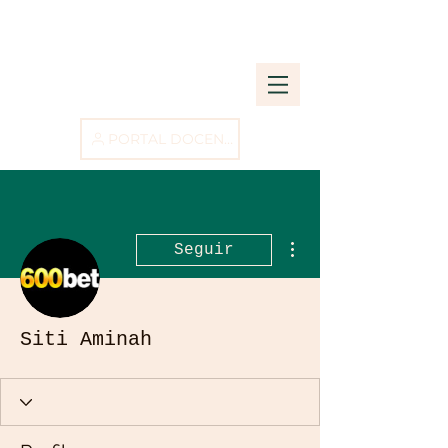
PORTAL DOCENTE
Más acciones
Seguir
Siti Aminah