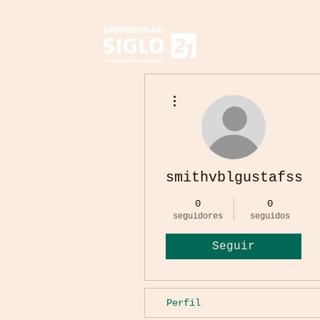
Más acciones
smithvblgustafsson
0
0
seguidores
seguidos
Seguir
Perfil