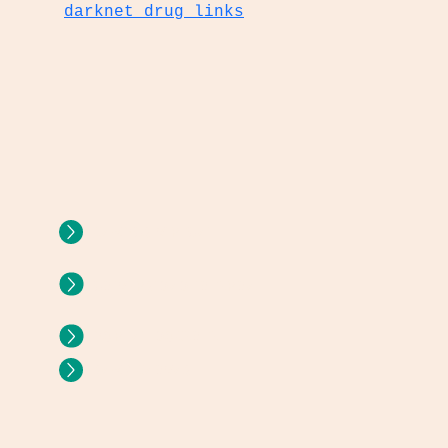
darknet drug links
CAMPUS VIRTUAL
E
UNIVERSIDAD INTERNA
PORTAL DOCENTE
SAM/ CANVAS