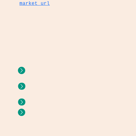
market url
CAMPUS VIRTUAL
E
UNIVERSIDAD INTERNA
PORTAL DOCENTE
SAM/ CANVAS