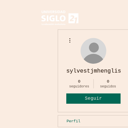
Más acciones
sylvestjmhenglish
0
0
seguidores
seguidos
Seguir
Perfil