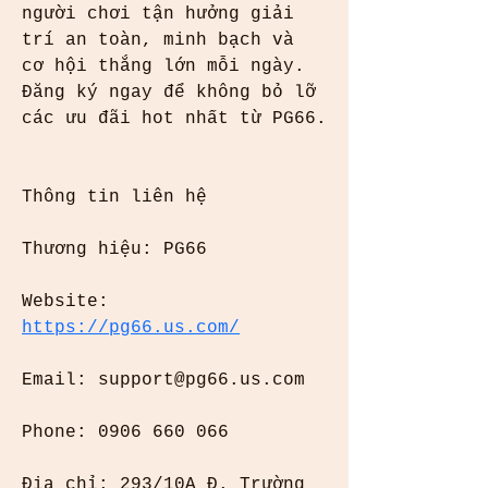
người chơi tận hưởng giải 
trí an toàn, minh bạch và 
cơ hội thắng lớn mỗi ngày. 
Đăng ký ngay để không bỏ lỡ 
các ưu đãi hot nhất từ PG66.
Thông tin liên hệ
Thương hiệu: PG66
Website: 
https://pg66.us.com/
Email: support@pg66.us.com
Phone: 0906 660 066
Địa chỉ: 293/10A Đ. Trường 