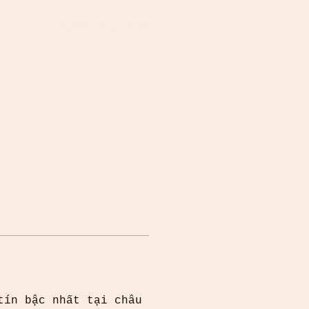
PORTAL DOCENTE
ín bậc nhất tại châu 