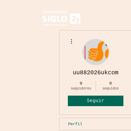
Más acciones
uu882026ukcom
0
0
seguidores
seguidos
Seguir
Perfil