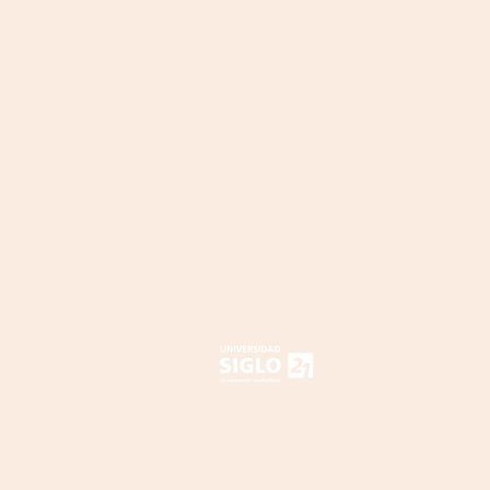
Bienvenidos a
LA NUBE DOCENT