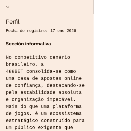
Perfil
Fecha de registro: 17 ene 2026
Sección informativa
No competitivo cenário 
brasileiro, a 
488BET consolida-se como 
uma casa de apostas online 
de confiança, destacando-se 
pela estabilidade absoluta 
e organização impecável. 
Mais do que uma plataforma 
de jogos, é um ecossistema 
estratégico construído para 
um público exigente que 