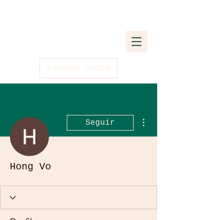
PORTAL DOCENTE
Más acciones
Seguir
Hong Vo