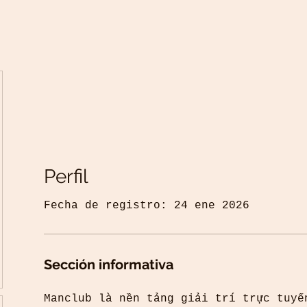
Perfil
Fecha de registro: 24 ene 2026
Sección informativa
Manclub là nền tảng giải trí trực tuyến