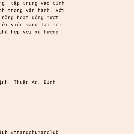
g, tập trung vào tính 
h trong vận hành. Với 
năng hoạt động mượt 
ới việc mang lại môi 
hù hợp với xu hướng 
nh, Thuận An, Bình 
ub #trangchumanclub 