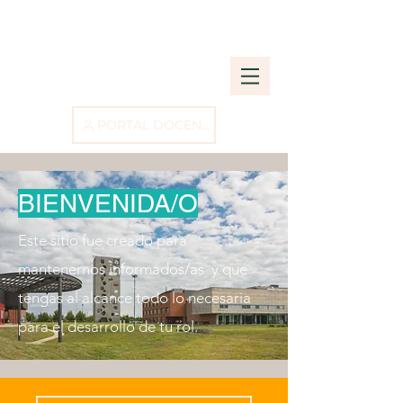
PORTAL DOCENTE
BIENVENIDA/O
Este sitio fue creado para
mantenernos informados/as y que
tengas al alcance todo lo necesaria
para el desarrollo de tu rol.