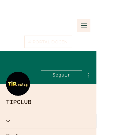
PORTAL DOCENTE
Más acciones
Seguir
TIPCLUB