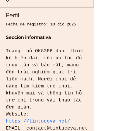
Perfil
Fecha de registro: 10 dic 2025
Sección informativa
Trang chủ OK8386 được thiết 
kế hiện đại, tối ưu tốc độ 
truy cập và bảo mật, mang 
đến trải nghiệm giải trí 
liền mạch. Người chơi dễ 
dàng tìm kiếm trò chơi, 
khuyến mãi và thông tin hỗ 
trợ chỉ trong vài thao tác 
đơn giản.
Website: 
https://tintuceva.net/
EMAIL: contact@tintuceva.net